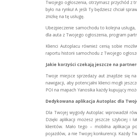
Twojego ogłoszenia, otrzymasz przychód z tran
było na rynku! A jeśli Ty będziesz chciał spr
zniżkę na tę usługę.
Ubezpieczenie samochodu to kolejna usługa, z 
dla auta z Twojego ogłoszenia, program partn
Klienci Autoplacu również cenią sobie możli
raportu historii samochodu z Twojego ogłosz
Jakie korzyści czekają jeszcze na partne
Twoje miejsce sprzedaży aut znajdzie się n
nawigacji, aby potencjalni klienci mogli jesz
POI na mapach Yanosika każdy kupujący może
Dedykowana aplikacja Autoplac dla Twoj
Dla Twojej wygody Autoplac wprowadził rów
Dzięki aplikacji możesz jeszcze szybciej i
klientów. Mało tego – mobilna aplikacja p
pojazdów, a nie Twojej konkurencji. Każdy Tw