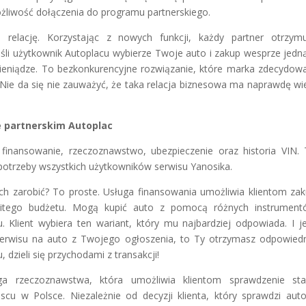
ożliwość dołączenia do programu partnerskiego.
 relację. Korzystając z nowych funkcji, każdy partner otrzym
eśli użytkownik Autoplacu wybierze Twoje auto i zakup wesprze jedn
ieniądze. To bezkonkurencyjne rozwiązanie, które marka zdecydow
 Nie da się nie zauważyć, że taka relacja biznesowa ma naprawdę wi
e partnerskim Autoplac
finansowanie, rzeczoznawstwo, ubezpieczenie oraz historia VIN.
 potrzeby wszystkich użytkowników serwisu Yanosika.
ch zarobić? To proste. Usługa finansowania umożliwia klientom za
itego budżetu. Mogą kupić auto z pomocą różnych instrument
. Klient wybiera ten wariant, który mu najbardziej odpowiada. I je
 serwisu na auto z Twojego ogłoszenia, to Ty otrzymasz odpowied
 dzieli się przychodami z transakcji!
ga rzeczoznawstwa, która umożliwia klientom sprawdzenie sta
 w Polsce. Niezależnie od decyzji klienta, który sprawdzi aut