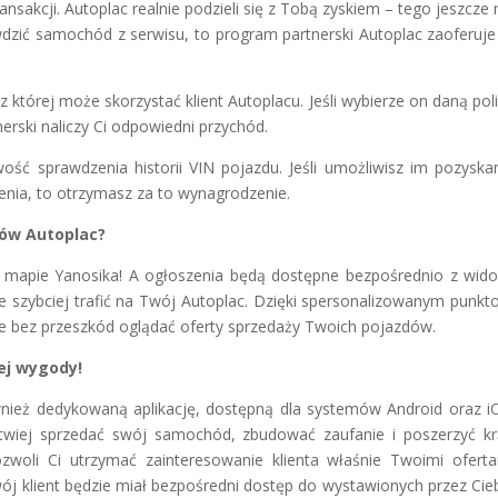
sakcji. Autoplac realnie podzieli się z Tobą zyskiem – tego jeszcze 
awdzić samochód z serwisu, to program partnerski Autoplac zaoferuje
której może skorzystać klient Autoplacu. Jeśli wybierze on daną pol
erski naliczy Ci odpowiedni przychód.
wość sprawdzenia historii VIN pojazdu. Jeśli umożliwisz im pozyska
enia, to otrzymasz za to wynagrodzenie.
rów Autoplac?
a mapie Yanosika! A ogłoszenia będą dostępne bezpośrednio z wid
cze szybciej trafić na Twój Autoplac. Dzięki spersonalizowanym punk
 bez przeszkód oglądać oferty sprzedaży Twoich pojazdów.
ej wygody!
nież dedykowaną aplikację, dostępną dla systemów Android oraz i
 łatwiej sprzedać swój samochód, zbudować zaufanie i poszerzyć k
ozwoli Ci utrzymać zainteresowanie klienta właśnie Twoimi ofert
ój klient będzie miał bezpośredni dostęp do wystawionych przez Cie