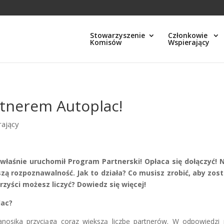
Stowarzyszenie
Członkowie
Komisów
Wspierający
rtnerem Autoplac!
rający
łaśnie uruchomił Program Partnerski! Opłaca się dołączyć! N
szą rozpoznawalność. Jak to działa? Co musisz zrobić, aby zos
zyści możesz liczyć? Dowiedz się więcej!
lac?
nosika przyciąga coraz większą liczbę partnerów. W odpowiedzi