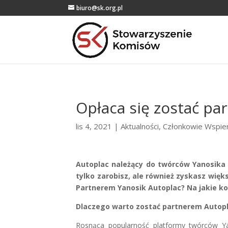
biuro@sk.org.pl
Opłaca się zostać pa
lis 4, 2021
|
Aktualności
,
Członkowie Wspie
Autoplac należący do twórców Yanosika w
tylko zarobisz, ale również zyskasz więk
Partnerem Yanosik Autoplac? Na jakie kor
Dlaczego warto zostać partnerem Autop
Rosnąca popularność platformy twórców Ya