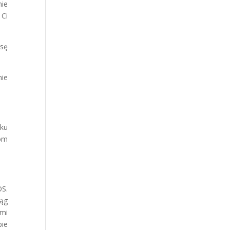
nie
 Ci
isę
nie
oku
tom
OS.
rąg
ami
bie