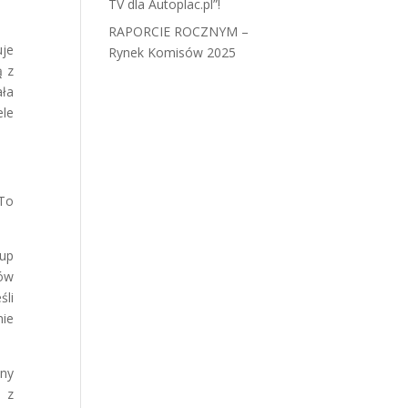
TV dla Autoplac.pl”!
RAPORCIE ROCZNYM –
uje
Rynek Komisów 2025
ą z
ała
ele
 To
kup
ów
śli
nie
ny
o z